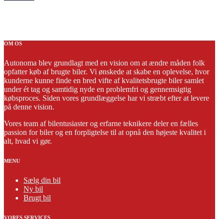
OM OS
Autonoma blev grundlagt med en vision om at ændre måden folk
opfatter køb af brugte biler. Vi ønskede at skabe en oplevelse, hvor
kunderne kunne finde en bred vifte af kvalitetsbrugte biler samlet
under ét tag og samtidig nyde en problemfri og gennemsigtig
købsproces. Siden vores grundlæggelse har vi stræbt efter at levere
på denne vision.
Vores team af bilentusiaster og erfarne teknikere deler en fælles
passion for biler og en forpligtelse til at opnå den højeste kvalitet i
alt, hvad vi gør.
MENU
Sælg din bil
Ny bil
Brugt bil
VORES SERVICES