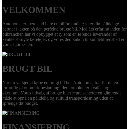
VELKOMMEN
Autonoma er mere end bare en bilforhandler; vi er din pålidelige
partner i jagten på den perfekte brugte bil. Med års erfaring inden for
bilbranchen har vi opbygget et ry som en førende leverandør af
kvalitetsbrugte køretøjer, og vores dedikation til kundetilfredshed er
vores hjørnesten.
BRUGT BIL
Når du vælger at købe en brugt bil hos Autonoma, træffer du en
fornuftig økonomisk beslutning, der kombinerer kvalitet og
økonomi. Vores udvalg af brugte biler repræsenterer en glimrende
måde at opnå en pålidelig og stilfuld transportløsning uden at
sprænge dit budget.
FINANSIERING