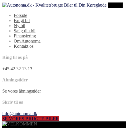
MENU
Forside
Brugt bil
Ny bil
Sælg din bil
Finansiering
Om Autonoma
Kontakt os
Ring til os på
+45 42 32 13 13
Åbningstider
Se vores åbningstider
Skriv til os
info@autonoma.dk
SE VORES BRUGTE BILER