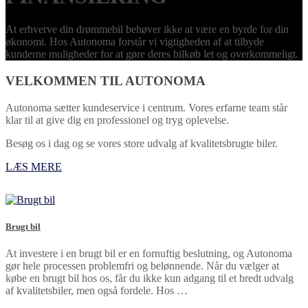
At erhverve din drømmebil behøver ikke at være en byrde for din
økonomi. Hos Autonoma forstår vi vigtigheden af at tilbyde
kunderne muligheder for at gøre deres bilkøb let og overkommeligt.
VELKOMMEN TIL AUTONOMA
Autonoma sætter kundeservice i centrum. Vores erfarne team står
klar til at give dig en professionel og tryg oplevelse.
Besøg os i dag og se vores store udvalg af kvalitetsbrugte biler.
LÆS MERE
Brugt bil
At investere i en brugt bil er en fornuftig beslutning, og Autonoma
gør hele processen problemfri og belønnende. Når du vælger at
købe en brugt bil hos os, får du ikke kun adgang til et bredt udvalg
af kvalitetsbiler, men også fordele. Hos …